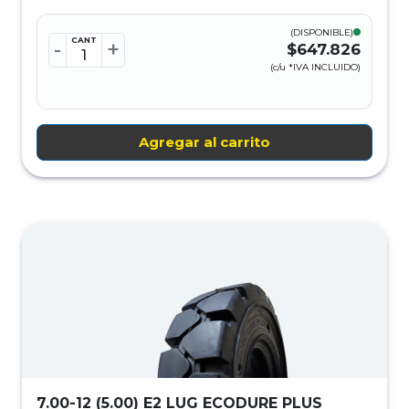
(DISPONIBLE)
CANT
-
+
$647.826
(c/u *IVA INCLUIDO)
Agregar al carrito
7.00-12 (5.00) E2 LUG ECODURE PLUS