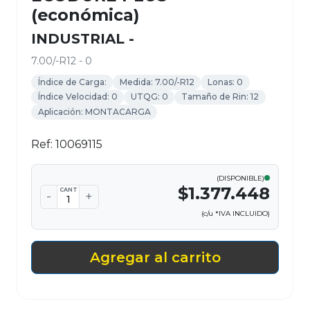
(económica)
INDUSTRIAL -
7.00/-R12 - 0
Índice de Carga:
Medida: 7.00/-R12
Lonas: 0
Índice Velocidad: 0
UTQG: 0
Tamaño de Rin: 12
Aplicación: MONTACARGA
Ref: 10069115
(DISPONIBLE)
$1.377.448
CANT
-
+
(c/u *IVA INCLUIDO)
Agregar al carrito