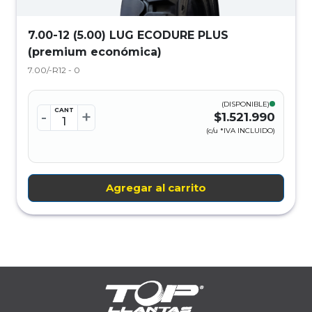
7.00-12 (5.00) LUG ECODURE PLUS
(premium económica)
7.00/-R12 - 0
(DISPONIBLE)
CANT
-
+
$1.521.990
(c/u *IVA INCLUIDO)
Agregar al carrito