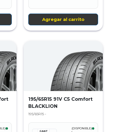
Agregar al carrito
ort
195/65R15 91V C5 Comfort
BLACKLION
195/65R15 -
BLE)
(DISPONIBLE)
CANT