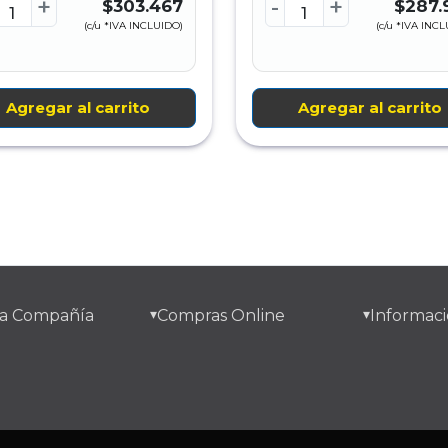
+
-
+
$303.467
$287.
(c/u *IVA INCLUIDO)
(c/u *IVA INC
Agregar al carrito
Agregar al carrito
a Compañía
Compras Online
Informaci