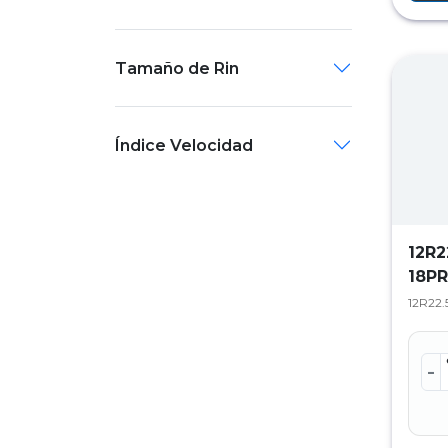
Tamaño de Rin
Índice Velocidad
12R2
18P
12R22.5
-