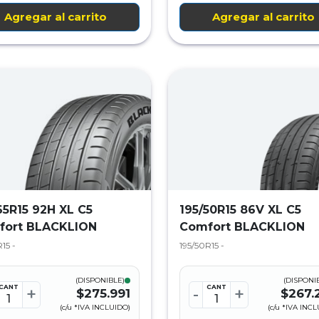
Agregar al carrito
Agregar al carrito
65R15 92H XL C5
195/50R15 86V XL C5
fort BLACKLION
Comfort BLACKLION
15 -
195/50R15 -
(DISPONIBLE)
(DISPONI
CANT
CANT
+
-
+
$275.991
$267.
(c/u *IVA INCLUIDO)
(c/u *IVA INC