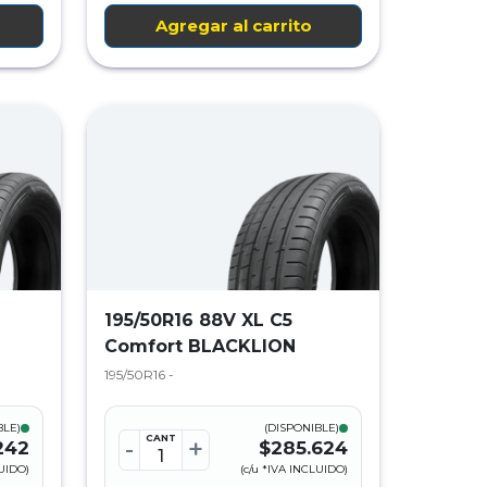
Agregar al carrito
195/50R16 88V XL C5
Comfort BLACKLION
195/50R16 -
BLE)
(DISPONIBLE)
CANT
-
+
242
$285.624
LUIDO)
(c/u *IVA INCLUIDO)