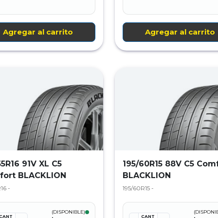
Agregar al carrito
Agregar al carrito
55R16 91V XL C5
195/60R15 88V C5 Comf
fort BLACKLION
BLACKLION
16 -
195/60R15 -
(DISPONIBLE)
(DISPONI
CANT
CANT