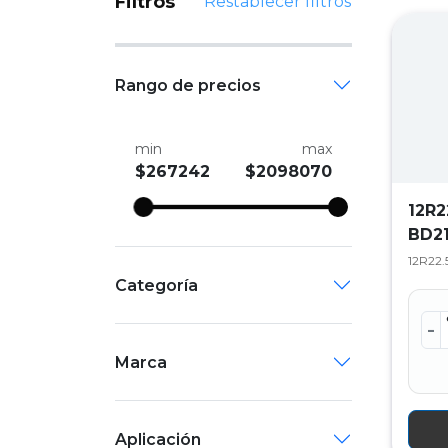
Filtros
Restablecer filtros
Rango de precios
min
max
$267242
$2098070
12R2
BD2
12R22.5
Categoría
-
Marca
Aplicación