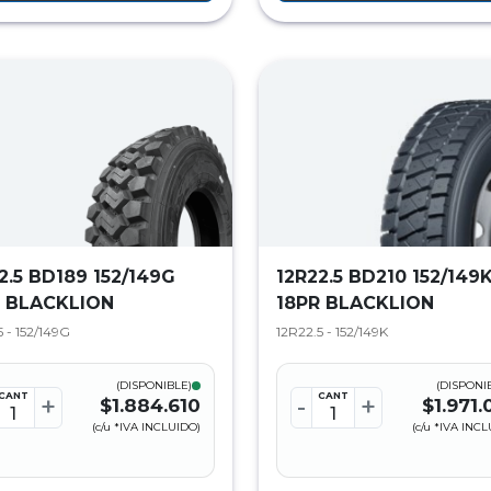
2.5 BD189 152/149G
12R22.5 BD210 152/149
R BLACKLION
18PR BLACKLION
 - 152/149G
12R22.5 - 152/149K
(DISPONIBLE)
(DISPONI
CANT
CANT
+
-
+
$1.884.610
$1.971
(c/u *IVA INCLUIDO)
(c/u *IVA INC