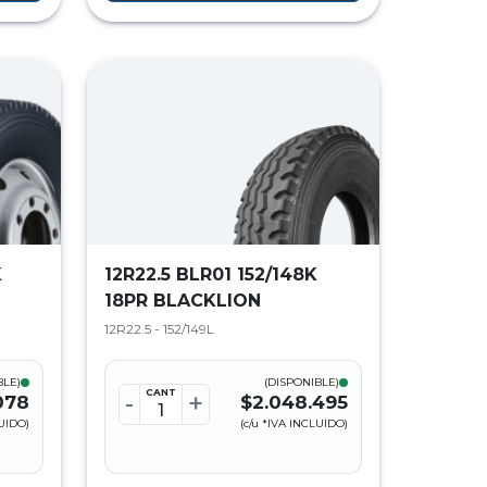
K
12R22.5 BLR01 152/148K
18PR BLACKLION
12R22.5 - 152/149L
BLE)
(DISPONIBLE)
CANT
-
+
.078
$2.048.495
LUIDO)
(c/u *IVA INCLUIDO)