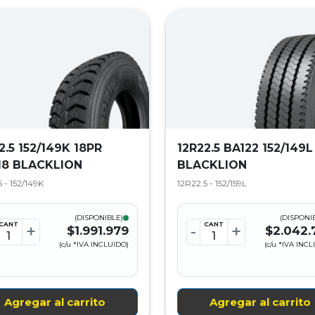
2.5 152/149K 18PR
12R22.5 BA122 152/149L
18 BLACKLION
BLACKLION
 - 152/149K
12R22.5 - 152/159L
(DISPONIBLE)
(DISPONI
CANT
CANT
+
-
+
$1.991.979
$2.042.
(c/u *IVA INCLUIDO)
(c/u *IVA INC
Agregar al carrito
Agregar al carrito