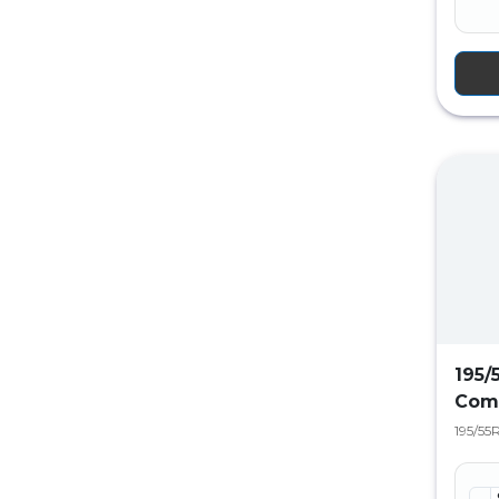
195/
Com
195/55R