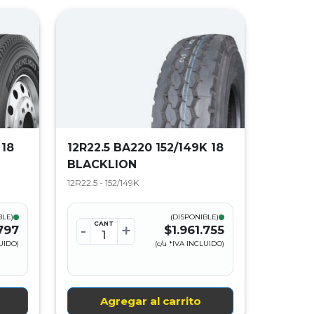
 18
12R22.5 BA220 152/149K 18
BLACKLION
12R22.5 - 152/149K
BLE)
(DISPONIBLE)
CANT
-
+
797
$1.961.755
LUIDO)
(c/u *IVA INCLUIDO)
Agregar al carrito