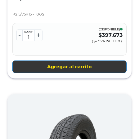
P215/75R15 - 100S
(DISPONIBLE)
CANT
-
+
$397.673
(c/u *IVA INCLUIDO)
Agregar al carrito