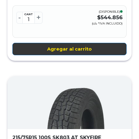
(DISPONIBLE)
CANT
-
+
$544.856
(c/u *IVA INCLUIDO)
Agregar al carrito
215/75R15 100S SK803 AT SKYFIRE