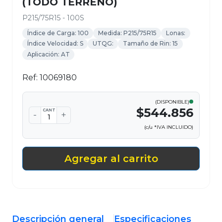
(TODO TERRENO)
P215/75R15 - 100S
Índice de Carga: 100
Medida: P215/75R15
Lonas:
Índice Velocidad: S
UTQG:
Tamaño de Rin: 15
Aplicación: AT
Ref: 10069180
(DISPONIBLE)
$544.856
CANT
-
+
(c/u *IVA INCLUIDO)
Agregar al carrito
Descripción general
Especificaciones