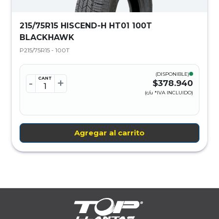
215/75R15 HISCEND-H HT01 100T
BLACKHAWK
P215/75R15 - 100T
(DISPONIBLE)
CANT
-
+
$378.940
(c/u *IVA INCLUIDO)
Agregar al carrito