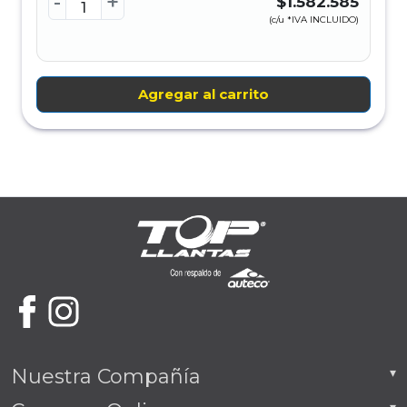
-
+
$1.582.585
(c/u *IVA INCLUIDO)
Agregar al carrito
Nuestra Compañía