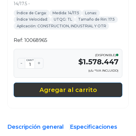
14/17.5 -
Índice de Carga:
Medida: 14/17.5
Lonas:
Índice Velocidad:
UTQG: TL
Tamaño de Rin: 17.5
Aplicación: CONSTRUCTION, INDUSTRIAL Y OTR
Ref: 10068965
(DISPONIBLE)
$1.578.447
CANT
-
+
(c/u *IVA INCLUIDO)
Agregar al carrito
Descripción general
Especificaciones