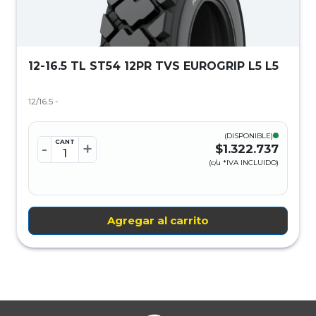
12-16.5 TL ST54 12PR TVS EUROGRIP L5 L5
12/16.5 -
(DISPONIBLE)
CANT
-
+
$1.322.737
(c/u *IVA INCLUIDO)
Agregar al carrito