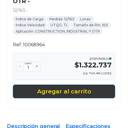
OTR -
12/16.5 -
Índice de Carga:
Medida: 12/16.5
Lonas:
Índice Velocidad:
UTQG: TL
Tamaño de Rin: 16.5
Aplicación: CONSTRUCTION, INDUSTRIAL Y OTR
Ref: 10068964
(DISPONIBLE)
$1.322.737
CANT
-
+
(c/u *IVA INCLUIDO)
Agregar al carrito
Descripción general
Especificaciones