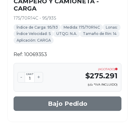
CAMPERO Y CAMIONETA -
CARGA
175/70R14C - 95/93S
Índice de Carga: 95/93
Medida: 175/70R14C
Lonas:
Índice Velocidad: S
UTQG: N.A.
Tamaño de Rin: 14
Aplicación: CARGA
Ref: 10069353
(AGOTADO)
$275.291
CANT
-
+
(c/u *IVA INCLUIDO)
Bajo Pedido