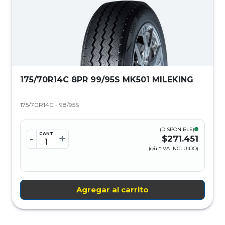
175/70R14C 8PR 99/95S MK501 MILEKING
175/70R14C - 98/95S
(DISPONIBLE)
CANT
-
+
$271.451
(c/u *IVA INCLUIDO)
Agregar al carrito