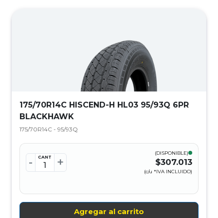
175/70R14C HISCEND-H HL03 95/93Q 6PR
BLACKHAWK
175/70R14C - 95/93Q
(DISPONIBLE)
CANT
-
+
$307.013
(c/u *IVA INCLUIDO)
Agregar al carrito