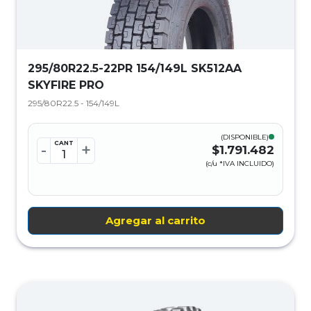
295/80R22.5-22PR 154/149L SK512AA
SKYFIRE PRO
295/80R22.5 - 154/149L
(DISPONIBLE)
CANT
-
+
$1.791.482
(c/u *IVA INCLUIDO)
Agregar al carrito