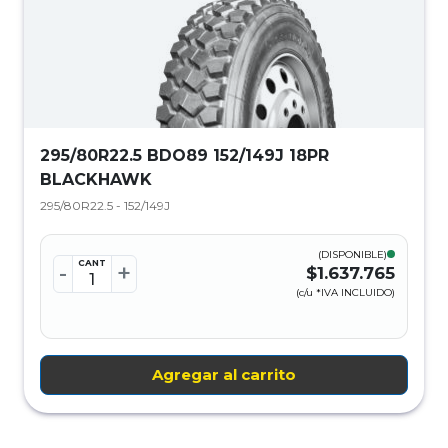
295/80R22.5 BDO89 152/149J 18PR
BLACKHAWK
295/80R22.5 - 152/149J
(DISPONIBLE)
CANT
-
+
$1.637.765
(c/u *IVA INCLUIDO)
Agregar al carrito