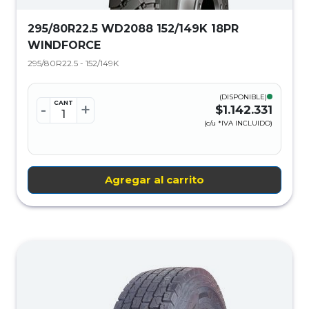
295/80R22.5 WD2088 152/149K 18PR
WINDFORCE
295/80R22.5 - 152/149K
(DISPONIBLE)
CANT
-
+
$1.142.331
(c/u *IVA INCLUIDO)
Agregar al carrito