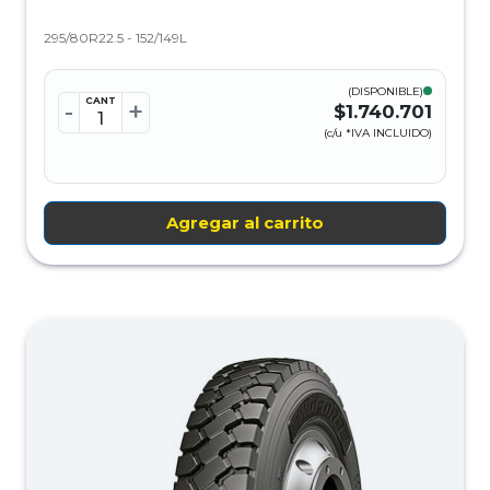
295/80R22.5 - 152/149L
(DISPONIBLE)
CANT
-
+
$1.740.701
(c/u *IVA INCLUIDO)
Agregar al carrito