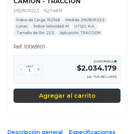
CAMION - TRACCIÓN
295/80R22.5 - 152/148M
Índice de Carga: 152/148
Medida: 295/80R22.5
Lonas:
Índice Velocidad: M
UTQG: N.A.
Tamaño de Rin: 22.5
Aplicación: TRACCION
Ref: 10069101
(DISPONIBLE)
$2.034.179
CANT
-
+
(c/u *IVA INCLUIDO)
Agregar al carrito
Descripción general
Especificaciones