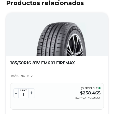
Productos relacionados
185/50R16 81V FM601 FIREMAX
185/50R16 - 81V
(DISPONIBLE)
CANT
-
+
$238.465
(c/u *IVA INCLUIDO)