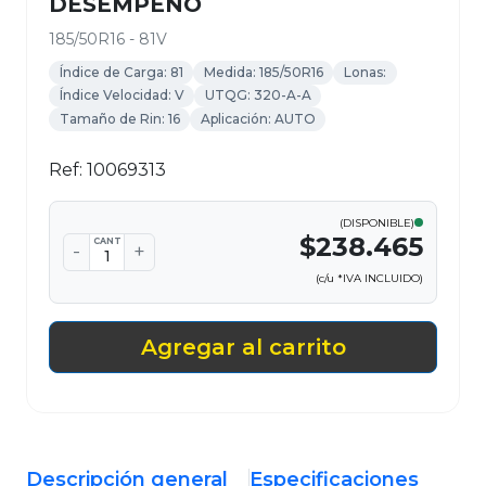
DESEMPEÑO
185/50R16 - 81V
Índice de Carga: 81
Medida: 185/50R16
Lonas:
Índice Velocidad: V
UTQG: 320-A-A
Tamaño de Rin: 16
Aplicación: AUTO
Ref: 10069313
(DISPONIBLE)
$238.465
CANT
-
+
(c/u *IVA INCLUIDO)
Agregar al carrito
Descripción general
Especificaciones