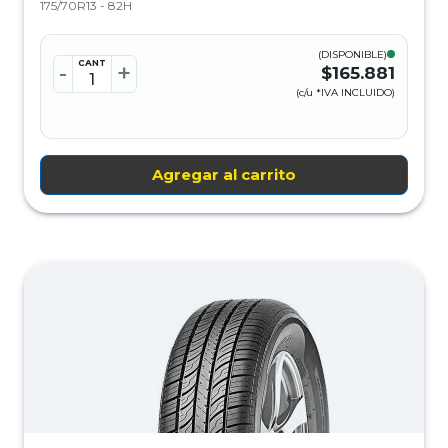
175/70R13 - 82H
(DISPONIBLE)
CANT
-
+
$165.881
(c/u *IVA INCLUIDO)
Agregar al carrito