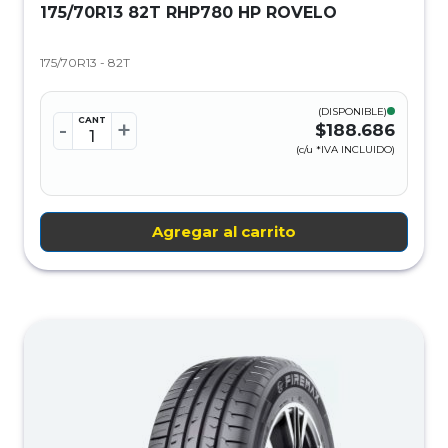
175/70R13 82T RHP780 HP ROVELO
175/70R13 - 82T
(DISPONIBLE)
CANT
-
+
$188.686
(c/u *IVA INCLUIDO)
Agregar al carrito