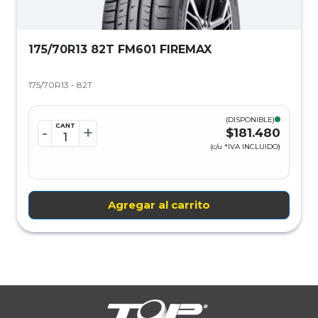
175/70R13 82T FM601 FIREMAX
175/70R13 - 82T
(DISPONIBLE)
CANT
-
+
$181.480
(c/u *IVA INCLUIDO)
Agregar al carrito