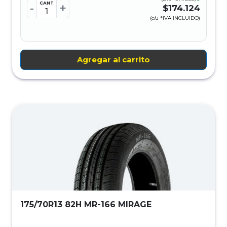
CANT
-
+
$174.124
(c/u *IVA INCLUIDO)
Agregar al carrito
175/70R13 82H MR-166 MIRAGE